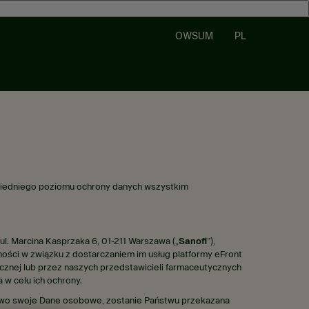
PL
OWSUM
owiedniego poziomu ochrony danych wszystkim
 ul. Marcina Kasprzaka 6, 01-211 Warszawa („
Sanofi
”),
ści w związku z dostarczaniem im usług platformy eFront
icznej lub przez naszych przedstawicieli farmaceutycznych
a w celu ich ochrony.
stwo swoje Dane osobowe, zostanie Państwu przekazana