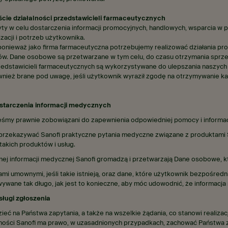
cie działalności przedstawicieli farmaceutycznych
ty w celu dostarczenia informacji promocyjnych, handlowych, wsparcia w p
zacji i potrzeb użytkownika.
, ponieważ jako firma farmaceutyczna potrzebujemy realizować działania pr
któw. Dane osobowe są przetwarzane w tym celu, do czasu otrzymania sprz
edstawicieli farmaceutycznych są wykorzystywane do ulepszania naszych p
ównież brane pod uwagę, jeśli użytkownik wyraził zgodę na otrzymywanie k
ostarczenia informacji medycznych
śmy prawnie zobowiązani do zapewnienia odpowiedniej pomocy i informacj
rzekazywać Sanofi praktyczne pytania medyczne związane z produktami S
akich produktów i usług.
ej informacji medycznej Sanofi gromadzą i przetwarzają Dane osobowe, kt
 umownymi, jeśli takie istnieją, oraz dane, które użytkownik bezpośredn
wane tak długo, jak jest to konieczne, aby móc udowodnić, że informacja
sługi zgłoszenia
ć na Państwa zapytania, a także na wszelkie żądania, co stanowi realiza
lności Sanofi ma prawo, w uzasadnionych przypadkach, zachować Państwa z