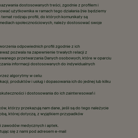
azywania dostosowanych treści, zgodnie z profilem i
kować użytkownika w ramach tego działania (nie będziemy
emat rodzaju profili, do których komunikaty są
 mediach społecznościowych, należy dostosować swoje
rzenia odpowiednich profili zgodnie z ich
ieważ pozwala na zapewnienie trwałych relacji z
yzowanego przetwarzania Danych osobowych, które w oparciu
czania informacji dostosowanych do indywidualnych
przez algorytmy w celu:
i, produktów i usług i dopasowania ich do jednej lub kilku
skuteczności i dostosowania do ich zainteresowań i
, którzy przekazują nam dane, jeśli są do tego należycie
sobą, której dotyczą, z wyjątkiem przypadków
li zawodów medycznych i aptek.
ując się z nami pod adresem e-mail