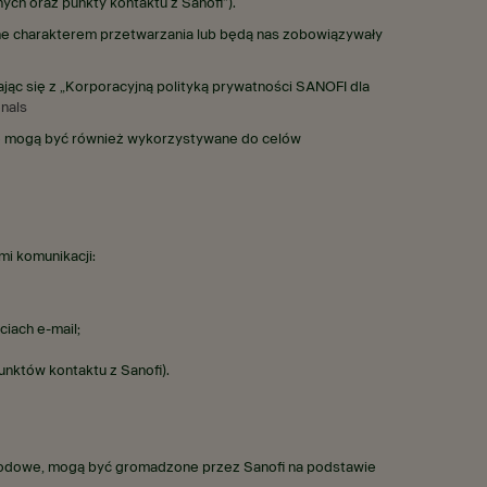
ch oraz punkty kontaktu z Sanofi”).
ne charakterem przetwarzania lub będą nas zobowiązywały
jąc się z „Korporacyjną polityką prywatności SANOFI dla
nals
ane mogą być również wykorzystywane do celów
i komunikacji:
iach e-mail;
nktów kontaktu z Sanofi).
awodowe, mogą być gromadzone przez Sanofi na podstawie