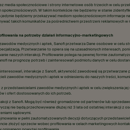
z media społecznościowe i strony internetowe osób trzecich w celu przek
 społecznościowych. W takim kontekście nie będziemy w stanie zidentyfi
a jedynie będziemy przekazywać mediom społecznościowym informacje na t
zymywać takich komunikatów za pośrednictwem przestrzeni reklamowych w
ofilowania na potrzeby działań informacyjno-marketingowych
zawodów medycznych i aptek, Sanofi przetwarza Dane osobowe w celu stwo
pecjalizacją. Przetwarzanie to opiera się na uzasadnionych interesach, pon
nie naszych interakcji. Profilowanie polega na pewnej formie zautomat
nofi na prognozę potrzeb i zainteresowań podmiotu danych w celu dostar
ainteresowań, interakcje z Sanofi, aktywność zawodowa) są przetwarzane 
i zawodów medycznych i aptek w odniesieniu do naszych treści, komunikacj
 z przedstawicielami zawodów medycznych i aptek w celu zwiększenia jej 
tów i ofert dostosowanych do ich potrzeb.
kcji z Sanofi. Mogą być również gromadzone od partnerów lub sprzedawców
zaj nie będą przechowywane dłużej niż 3 lata od ostatniej interakcji z o
zeniami sądowymi.
ejmowania w pełni zautomatyzowanych decyzji dotyczących przedstawicie
ie złożyć sprzeciw wobec profilowania w celach marketingowych kontakt
 opisanego powyżej profilowania.