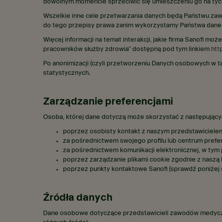
dowolnym momencie sprzeciwić się umieszczeniu go na tych 
Wszelkie inne cele przetwarzania danych będą Państwu za
do tego przepisy prawa zanim wykorzystamy Państwa dane
Więcej informacji na temat interakcji, jakie firma Sanofi
pracowników służby zdrowia” dostępną pod tym linkiem
htt
Po anonimizacji (czyli przetworzeniu Danych osobowych w t
statystycznych.
Zarządzanie preferencjami
Osoba, której dane dotyczą może skorzystać z następujący
poprzez osobisty kontakt z naszym przedstawiciele
za pośrednictwem swojego profilu lub centrum prefer
za pośrednictwem komunikacji elektronicznej, w tym 
poprzez zarządzanie plikami cookie zgodnie z naszą 
poprzez punkty kontaktowe Sanofi (sprawdź poniżej s
Źródła danych
Dane osobowe dotyczące przedstawicieli zawodów medyczny