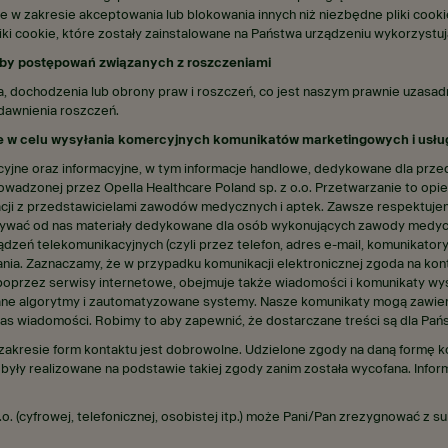
je w zakresie akceptowania lub blokowania innych niż niezbędne pliki cooki
cookie, które zostały zainstalowane na Państwa urządzeniu wykorzystują
eby postępowań związanych z roszczeniami
 dochodzenia lub obrony praw i roszczeń, co jest naszym prawnie uzasad
dawnienia roszczeń.
e w celu wysyłania komercyjnych komunikatów marketingowych i usł
cyjne oraz informacyjne, w tym informacje handlowe, dedykowane dla prz
prowadzonej przez Opella Healthcare Poland sp. z o.o. Przetwarzanie to opi
acji z przedstawicielami zawodów medycznych i aptek. Zawsze respektuje
ywać od nas materiały dedykowane dla osób wykonujących zawody medyczne
zeń telekomunikacyjnych (czyli przez telefon, adres e-mail, komunikatory
ania. Zaznaczamy, że w przypadku komunikacji elektronicznej zgoda na 
 poprzez serwisy internetowe, obejmuje także wiadomości i komunikaty wy
e algorytmy i zautomatyzowane systemy. Nasze komunikaty mogą zawierać 
s wiadomości. Robimy to aby zapewnić, że dostarczane treści są dla Pańs
w zakresie form kontaktu jest dobrowolne. Udzielone zgody na daną form
re były realizowane na podstawie takiej zgody zanim została wycofana. In
.o. (cyfrowej, telefonicznej, osobistej itp.) może Pani/Pan zrezygnować z 