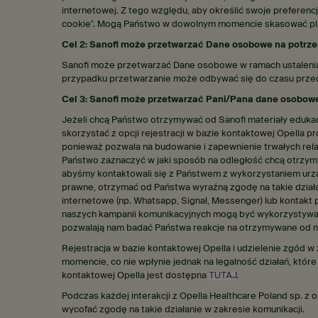
internetowej. Z tego względu, aby określić swoje preferenc
cookie”. Mogą Państwo w dowolnym momencie skasować pliki 
Cel 2: Sanofi może przetwarzać Dane osobowe na potrz
Sanofi może przetwarzać Dane osobowe w ramach ustalenia,
przypadku przetwarzanie może odbywać się do czasu prze
Cel 3: Sanofi może przetwarzać Pani/Pana dane osobow
Jeżeli chcą Państwo otrzymywać od Sanofi materiały eduka
skorzystać z opcji rejestracji w bazie kontaktowej Opella 
ponieważ pozwala na budowanie i zapewnienie trwałych rel
Państwo zaznaczyć w jaki sposób na odległość chcą otrzym
abyśmy kontaktowali się z Państwem z wykorzystaniem urząd
prawne, otrzymać od Państwa wyraźną zgodę na takie dział
internetowe (np. Whatsapp, Signal, Messenger) lub kontakt
naszych kampanii komunikacyjnych mogą być wykorzystywan
pozwalają nam badać Państwa reakcje na otrzymywane od na
Rejestracja w bazie kontaktowej Opella i udzielenie zgód 
momencie, co nie wpłynie jednak na legalność działań, któ
kontaktowej Opella jest dostępna
TUTAJ
.
Podczas każdej interakcji z Opella Healthcare Poland sp. z o
wycofać zgodę na takie działanie w zakresie komunikacji.