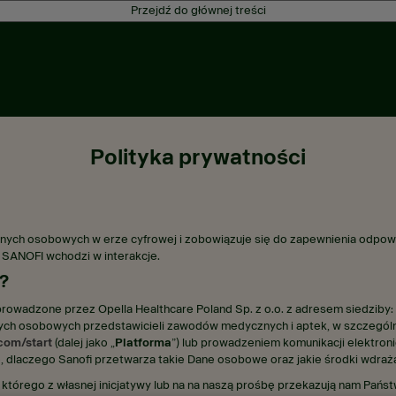
Przejdź do głównej treści
Polityka prywatności
danych osobowych w erze cyfrowej i zobowiązuje się do zapewnienia odp
mi SANOFI wchodzi w interakcje.
?
a prowadzone przez Opella Healthcare Poland Sp. z o.o. z adresem siedziby:
ch osobowych przedstawicieli zawodów medycznych i aptek, w szczególno
.com/start
(dalej jako „
Platforma
”) lub prowadzeniem komunikacji elektron
nie, dlaczego Sanofi przetwarza takie Dane osobowe oraz jakie środki wdraż
którego z własnej inicjatywy lub na na naszą prośbę przekazują nam Pań