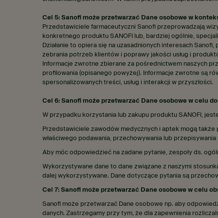
Cel 5: Sanofi może przetwarzać Dane osobowe w kontekś
Przedstawiciele farmaceutyczni Sanofi przeprowadzają wizy
konkretnego produktu SANOFI lub, bardziej ogólnie, specjali
Działanie to opiera się na uzasadnionych interesach Sanofi
zebrania potrzeb klientów i poprawy jakości usług i produ
Informacje zwrotne zbierane za pośrednictwem naszych prz
profilowania (opisanego powyżej). Informacje zwrotne są r
spersonalizowanych treści, usług i interakcji w przyszłości.
Cel 6: Sanofi może przetwarzać Dane osobowe w celu d
W przypadku korzystania lub zakupu produktu SANOFI, jeste
Przedstawiciele zawodów medycznych i aptek mogą także p
właściwego podawania, przechowywania lub przepisywania t
Aby móc odpowiedzieć na zadane pytanie, zespoły ds. ogóln
Wykorzystywane dane to dane związane z naszymi stosunkami
dalej wykorzystywane. Dane dotyczące pytania są przechowy
Cel 7: Sanofi może przetwarzać Dane osobowe w celu ob
Sanofi może przetwarzać Dane osobowe np. aby odpowiedzie
danych. Zastrzegamy przy tym, że dla zapewnienia rozlicza