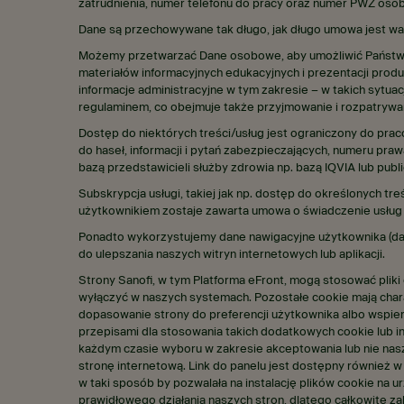
zatrudnienia, numer telefonu do pracy oraz numer PWZ os
Dane są przechowywane tak długo, jak długo umowa jest wa
Możemy przetwarzać Dane osobowe, aby umożliwić Państwu kor
materiałów informacyjnych edukacyjnych i prezentacji pro
informacje administracyjne w tym zakresie – w takich sytu
regulaminem, co obejmuje także przyjmowanie i rozpatrywani
Dostęp do niektórych treści/usług jest ograniczony do pra
do haseł, informacji i pytań zabezpieczających, numeru pr
bazą przedstawicieli służby zdrowia np. bazą IQVIA lub publ
Subskrypcja usługi, takiej jak np. dostęp do określonych t
użytkownikiem zostaje zawarta umowa o świadczenie usług 
Ponadto wykorzystujemy dane nawigacyjne użytkownika (dan
do ulepszania naszych witryn internetowych lub aplikacji.
Strony Sanofi, w tym Platforma eFront, mogą stosować pliki
wyłączyć w naszych systemach. Pozostałe cookie mają chara
dopasowanie strony do preferencji użytkownika albo wspier
przepisami dla stosowania takich dodatkowych cookie lub 
każdym czasie wyboru w zakresie akceptowania lub nie nasz
stronę internetową. Link do panelu jest dostępny również 
w taki sposób by pozwalała na instalację plików cookie na u
prawidłowego działania naszych stron, dlatego całkowite 