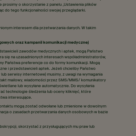
e prosimy o skorzystanie z panelu „Ustawienia plików
c do tego funkcjonalności swojej przeglądarki.
nionym interesem dla przetwarzania danych. W takim
ugowych oraz kampanii komunikacji medycznej
edstawicieli zawodów medycznych i aptek, mogą Państwo
era się na uzasadnionych interesach współadministratorów,
my Państwa preferencje co do formy komunikacji. Mogą
 i przedstawicieli aptek. Jeżeli chcieliby Państwo
 lub serwisy internetowe) musimy, z uwagi na wymagania
kontakt mailowy, wiadomości przez SMS/MMS/ komunikatory
świetlane lub wysyłane automatycznie. Do wysyłania
technologie śledzenia lub oceny kliknięć, które
twa interesujące.
ę kontaktu mogą zostać odwołane lub zmienione w dowolnym
formacja o zasadach przetwarzania danych osobowych w bazie
subskrypcji, skorzystać z przysługujących mu praw lub