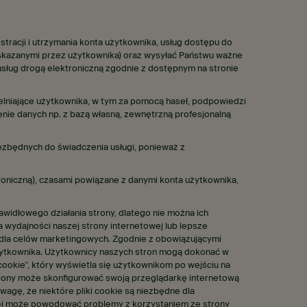
stracji i utrzymania konta użytkownika, usług dostępu do
wskazanymi przez użytkownika) oraz wysyłać Państwu ważne
usług drogą elektroniczną zgodnie z dostępnym na stronie
telniające użytkownika, w tym za pomocą haseł, podpowiedzi
nie danych np. z bazą własną, zewnętrzną profesjonalną
iezbędnych do świadczenia usługi, ponieważ z
oniczną), czasami powiązane z danymi konta użytkownika,
awidłowego działania strony, dlatego nie można ich
 wydajności naszej strony internetowej lub lepsze
w dla celów marketingowych. Zgodnie z obowiązującymi
użytkownika. Użytkownicy naszych stron mogą dokonać w
ookie”, który wyświetla się użytkownikom po wejściu na
strony może skonfigurować swoją przeglądarkę internetową
uwagę, że niektóre pliki cookie są niezbędne dla
owej może powodować problemy z korzystaniem ze strony