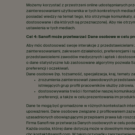
Możemy korzystać z przestrzeni online udostępnianych prze
zainteresowaniami użytkownika w tych konkretnych mediach
posiadać wiedzy na temat tego, kto otrzymuje komunikaty, 
dostosowane i dla których są przeznaczone). Aby nie otr
ustawienia w tych mediach.
Cel 4: Sanofi może przetwarzać Dane osobowe w celu pr
Aby móc dostosować swoje interakcje z przedstawicielami 
zainteresowaniami, zakresem działalności, preferencjami i s
przedstawicielemi zawodów medycznych i aptek i dostosowa
o dane statystyczne lub zastosowane algorytmy pozwala Sa
preferencji i oczekiwań.
Dane osobowe (np. tożsamość, specjalizacja, kraj, tematy z
zrozumienia zainteresowań zawodowych przedstawiciel
istniejących grup profili pracowników służby zdrowia.
dostosowywania treści i formatów naszej komunikacji
preferencji, a także w celu prezentowania im produk
Dane te mogą być gromadzone w różnych kontekstach intera
upoważnieni. Dane osobowe związane z profilowaniem zazwyc
uzasadnionych obowiązującymi przepisami prawa lub roszc
Firma Sanofi nie przetwarza Danych osobowych w celu pod
Każda osoba, której dane dotyczą może w dowolnym momenc
chc.kontakt@sanofi.com W takim przypadku zaprzestaniemy