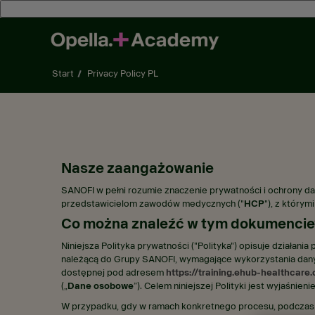
Przejdź do głównej treści
Start
Privacy Policy PL
Nasze zaangażowanie
SANOFI w pełni rozumie znaczenie prywatności i ochrony 
przedstawicielom zawodów medycznych ("
HCP
"), z który
Co można znaleźć w tym dokumencie
Niniejsza Polityka prywatności ("Polityka") opisuje działani
należącą do Grupy SANOFI, wymagające wykorzystania dany
dostępnej pod adresem
https://training.ehub-healthcare
(„
Dane osobowe
”). Celem niniejszej Polityki jest wyjaśnie
W przypadku, gdy w ramach konkretnego procesu, podczas 