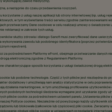
oby wykonującej zawód medyczny).
żna, a następnie do czasu przedawnienia roszczeń.
zystanie z usług naszej aplikacji lub strony internetowej (np. usług reje
duktowych, w tym wyświetlanie treści serwisu zgodnie zainteresowaniami 
acjach przetwarzamy Dane osobowe w celu realizacji umowy o świadczenie 
e reklamacji w zakresie tych usług.
cowników służby zdrowia i dlatego Sanofi musi zweryfikować dane uwierzy
awa wykonywania zawodu lub podobnego identyfikatora (poprzez potwierdze
icznym rejestrem).
reści za pośrednictwem Platformy eFront, obejmuje przetwarzanie danych n
drogą elektroniczną zgodnie z Regulaminem Platformy.
e charakteryzujące sposób korzystania z usługi świadczonej drogą elektr
 cookie lub podobne technologie. Część z tych plików jest niezbędna do pr
kter dodatkowy i umożliwiają nam analizy statystyczne w celu poprawienia
ają działania marketingowe, w tym umożliwiają profilowanie użytkownikó
innych podobnych technologii śledzenia wymagane jest uzyskanie zgody 
ych plików cookie za pośrednictwem ustawień panelu „Ustawienia plików c
w naszej Polityce cookies. Niezależnie od powyższego każdy użytkownik 
rządzeniu lub blokowała (całkowicie lub częściowo) pliki cookie. Zwracamy 
zablokowanie obsługi plików cookie w ustawieniach przeglądarki internet