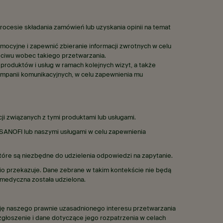
rocesie składania zamówień lub uzyskania opinii na temat
omocyjne i zapewnić zbieranie informacji zwrotnych w celu
eciwu wobec takiego przetwarzania.
roduktów i usług w ramach kolejnych wizyt, a także
ampanii komunikacyjnych, w celu zapewnienia mu
i związanych z tymi produktami lub usługami.
ANOFI lub naszymi usługami w celu zapewnienia
óre są niezbędne do udzielenia odpowiedzi na zapytanie.
io przekazuje. Dane zebrane w takim kontekście nie będą
 medyczna została udzielona.
cję naszego prawnie uzasadnionego interesu przetwarzania
głoszenie i dane dotyczące jego rozpatrzenia w celach