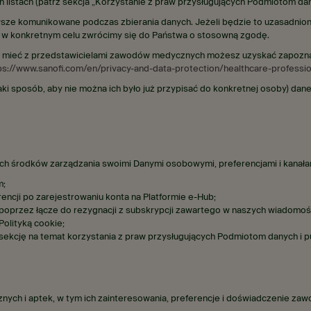
listach (patrz sekcja „Korzystanie z praw przysługujących Podmiotom dany
wsze komunikowane podczas zbierania danych. Jeżeli będzie to uzasadnio
 w konkretnym celu zwrócimy się do Państwa o stosowną zgodę.
 może mieć z przedstawicielami zawodów medycznych możesz uzyskać zapozna
ps://www.sanofi.com/en/privacy-and-data-protection/healthcare-professio
aki sposób, aby nie można ich było już przypisać do konkretnej osoby) d
ch środków zarządzania swoimi Danymi osobowymi, preferencjami i kanałam
m;
encji po zarejestrowaniu konta na Platformie e-Hub;
poprzez łącze do rezygnacji z subskrypcji zawartego w naszych wiadomośc
Polityką cookie;
ekcję na temat korzystania z praw przysługujących Podmiotom danych i pu
ch i aptek, w tym ich zainteresowania, preferencje i doświadczenie z